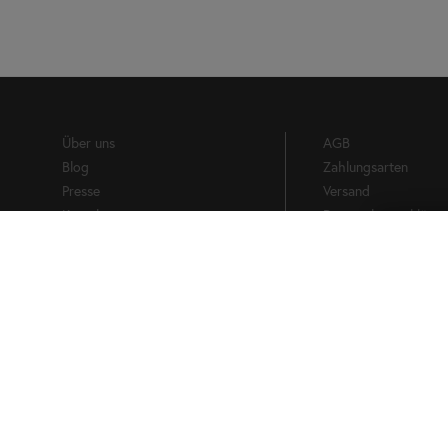
Über uns
AGB
Blog
Zahlungsarten
Presse
Versand
Kontakt
Datenschutzerklärun
Impressum
Widerrufsbelehrung
Vertrag widerrufen