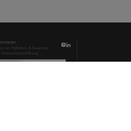
onnieren
es von Haferkorn & Sauerbrey
er
Datenschutzerklärung.
t
n
n