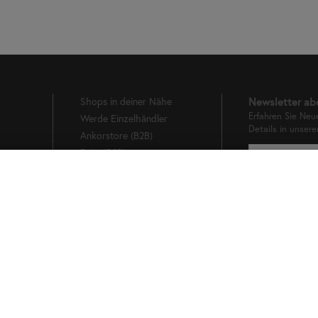
Shops in deiner Nähe
Newsletter ab
Erfahren Sie Neu
Werde Einzelhändler
Details in unser
Ankorstore (B2B)
g
Faire (B2B)
Orderchamp (B2B)
Bleiben Sie auf dem Laufenden!
Abonnieren Sie unseren Newsletter und verpassen Sie ab sofor
keine neuen Produkte, Rabattaktionen und sonstige Neuigkeite
von Haferkorn & Sauerbrey.
Als kleines Dankeschön erhalten Sie nach Ihrer Anmeldung eine