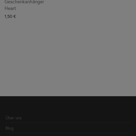
Geschenkanhänger
Heart
1,50
€
Über uns
Blog