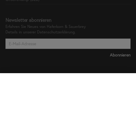
Newsletter abonnieren
Erfahren Sie Neues von Haferkorn & Sauerbrey
Details in unserer
Datenschutzerklärung.
Bleiben Sie auf dem
Laufenden!
Abonnieren Sie unseren Newsletter und verpassen
Sie ab sofort keine neuen Produkte, Rabattaktionen
und sonstige Neuigkeiten von