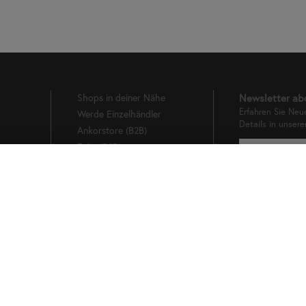
Shops in deiner Nähe
Newsletter ab
Erfahren Sie Neu
Werde Einzelhändler
Details in unser
Ankorstore (B2B)
g
Faire (B2B)
Orderchamp (B2B)
Bleiben Sie auf dem Laufenden!
Abonnieren Sie unseren Newsletter und verpassen Sie ab sofor
keine neuen Produkte, Rabattaktionen und sonstige Neuigkeite
von Haferkorn & Sauerbrey.
Als kleines Dankeschön erhalten Sie nach Ihrer Anmeldung eine