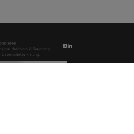
onnieren
es von Haferkorn & Sauerbrey
er
Datenschutzerklärung.
t
n
n