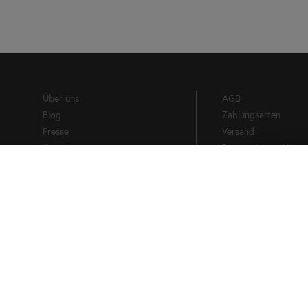
Über uns
AGB
Blog
Zahlungsarten
Presse
Versand
Kontakt
Datenschutzerklärun
Impressum
Widerrufsbelehrung
Vertrag widerrufen