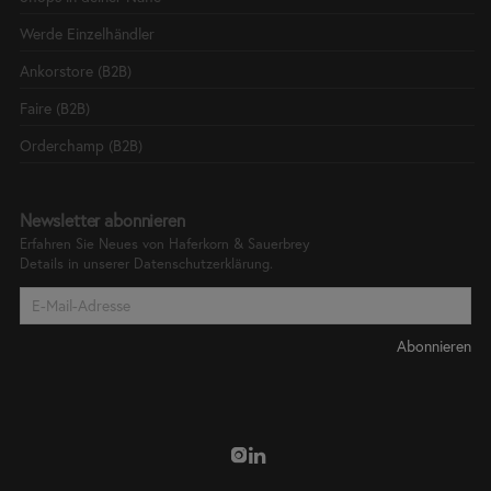
Werde Einzelhändler
Ankorstore (B2B)
Faire (B2B)
Orderchamp (B2B)
Newsletter abonnieren
Erfahren Sie Neues von Haferkorn & Sauerbrey
Details in unserer
Datenschutzerklärung.