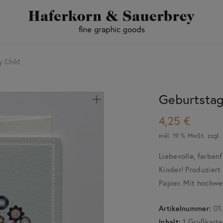
y Child
Geburtstag
4,25
€
inkl. 19 % MwSt.
zzgl.
Liebevolle, farben
Kinder! Produziert 
Papier. Mit hochw
Artikelnummer:
01.
Inhalt:
1 Grußkarte