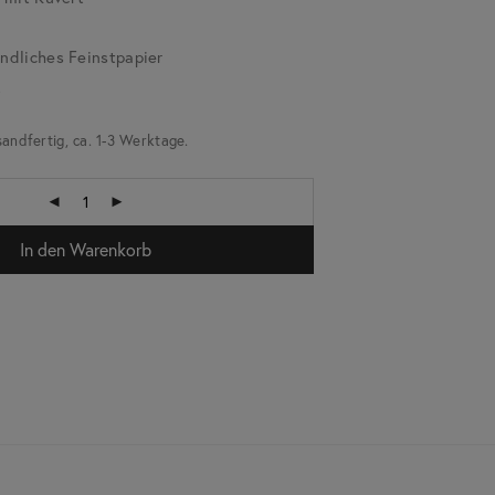
dliches Feinstpapier
k
sandfertig, ca. 1-3 Werktage.
In den Warenkorb