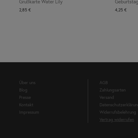
Grußkarte Water Lily
Geburtsta
2,85
€
4,25
€
Über uns
AGB
Blog
Zahlungsarten
Presse
Versand
Kontakt
Datenschutzerklärun
Impressum
Widerrufsbelehrung
Vertrag widerrufen