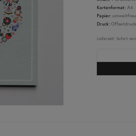
Kartenformat:
A6
Papier:
umweltfreun
Druck:
Offsetdruc
Lieferzeit:
Sofort ver