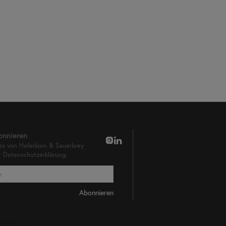
onnieren
es von Haferkorn & Sauerbrey
er
Datenschutzerklärung.