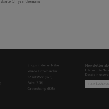
gskarte Chrysanthemums
Shops in deiner Nähe
Newsletter ab
Erfahren Sie Neu
Werde Einzelhändler
Details in unser
Ankorstore (B2B)
g
Faire (B2B)
Orderchamp (B2B)