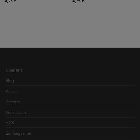
4,25
€
4,25
€
Über uns
Blog
Presse
Kontakt
Impressum
AGB
Zahlungsarten