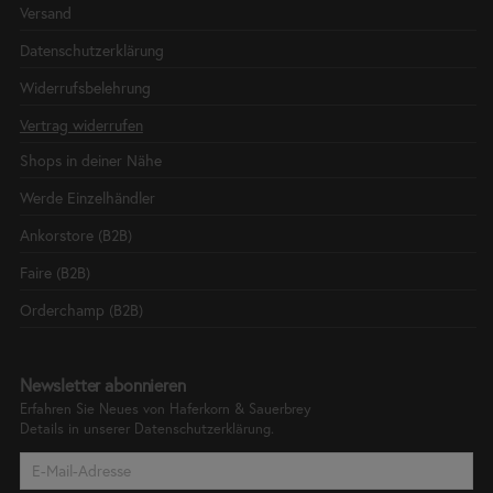
Versand
Datenschutzerklärung
Widerrufsbelehrung
Vertrag widerrufen
Shops in deiner Nähe
Werde Einzelhändler
Ankorstore (B2B)
Faire (B2B)
Orderchamp (B2B)
Newsletter abonnieren
Erfahren Sie Neues von Haferkorn & Sauerbrey
Details in unserer
Datenschutzerklärung.