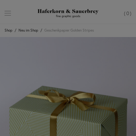
0
Shop
/
Neu im Shop
/
Geschenkpapier Golden Stripes