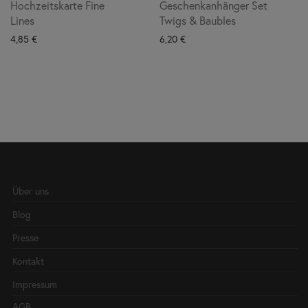
Hochzeitskarte Fine
Geschenkanhänger Set
Lines
Twigs & Baubles
4,85
€
6,20
€
Über uns
Blog
Presse
Kontakt
Impressum
AGB