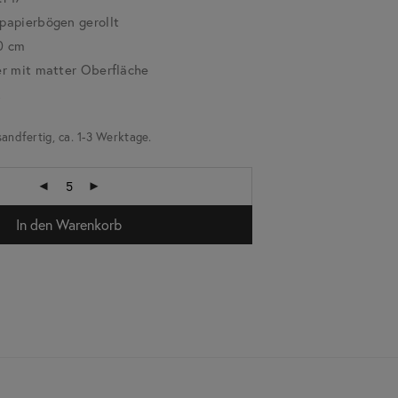
apierbögen gerollt
0 cm
r mit matter Oberfläche
k
sandfertig, ca. 1-3 Werktage.
In den Warenkorb