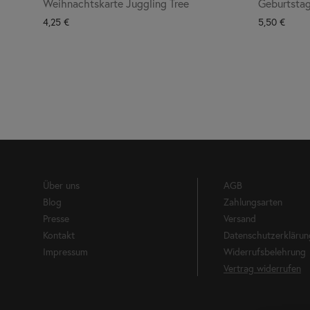
Weihnachtskarte Juggling Tree
Geburtstag
4,25
€
5,50
€
Über uns
AGB
Blog
Zahlungsarten
Presse
Versand
Kontakt
Datenschutzerklärun
Impressum
Widerrufsbelehrung
Vertrag widerrufen