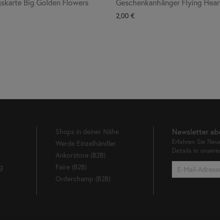
skarte Big Golden Flowers
Geschenkanhänger Flying Hear
2,00
€
Shops in deiner Nähe
Newsletter ab
Erfahren Sie Neu
Werde Einzelhändler
Details in unser
Ankorstore (B2B)
g
Faire (B2B)
Orderchamp (B2B)