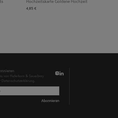
ts
Hochzeitskarte Goldene Hochzeit
4,85
€
onnieren
es von Haferkorn & Sauerbrey
er
Datenschutzerklärung.