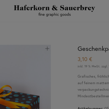
Geschenkpa
3,10
€
inkl. 19 % MwSt.
zzgl.
Grafisches, fröhlic
auf feinem mattem 
verpackungstechni
Mindestbestellmen
Artikelnummer:
05