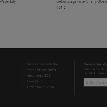
Water Lily
Geburtstagskarte Cherry Blos
4,25
€
Shops in deiner Nähe
Newsletter ab
Erfahren Sie Neu
Werde Einzelhändler
Details in unser
Ankorstore (B2B)
g
Faire (B2B)
Orderchamp (B2B)