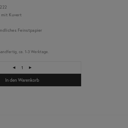
.222
 mit Kuvert
dliches Feinstpapier
k
sandfertig, ca. 1-3 Werktage.
In den Warenkorb