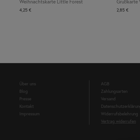
Weihnachtskarte Little Forest
Grußkarte 
4,25
€
2,85
€
Über uns
AGB
Blog
Zahlungsarten
Presse
Versand
Kontakt
Datenschutzerklärun
Impressum
Widerrufsbelehrung
Vertrag widerrufen