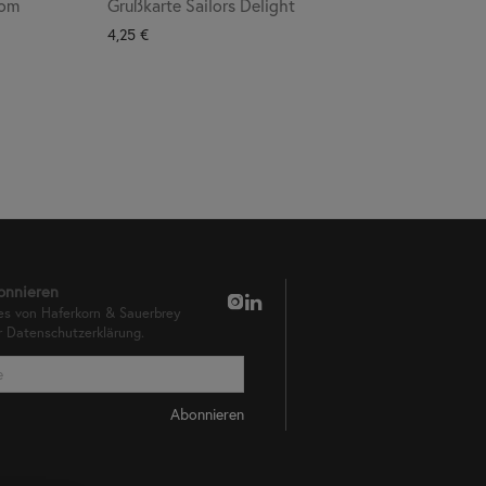
som
Grußkarte Sailors Delight
4,25
€
onnieren
es von Haferkorn & Sauerbrey
er
Datenschutzerklärung.