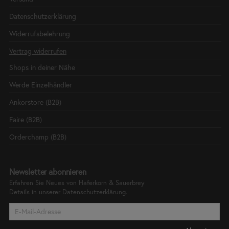
Datenschutzerklärung
Widerrufsbelehrung
Vertrag widerrufen
Shops in deiner Nähe
Werde Einzelhändler
Ankorstore (B2B)
Faire (B2B)
Orderchamp (B2B)
Newsletter abonnieren
Erfahren Sie Neues von Haferkorn & Sauerbrey
Details in unserer
Datenschutzerklärung.