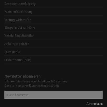
Datenschutzerklärung
Widerrufsbelehrung
Vertrag widerrufen
Shops in deiner Nähe
Werde Einzelhändler
Ankorstore (B2B)
Faire (B2B)
Orderchamp (B2B)
Newsletter abonnieren
Erfahren Sie Neues von Haferkorn & Sauerbrey
Details in unserer
Datenschutzerklärung.