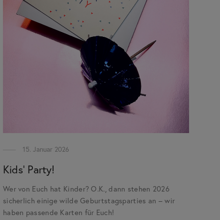
15. Januar 2026
Kids‘ Party!
Wer von Euch hat Kinder? O.K., dann stehen 2026
sicherlich einige wilde Geburtstagsparties an – wir
haben passende Karten für Euch!