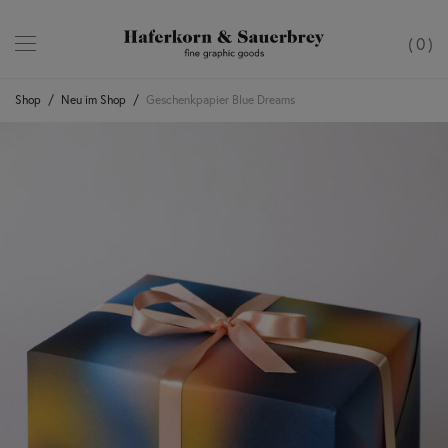
0
Shop
/
Neu im Shop
/
Geschenkpapier Blue Dreams