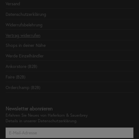
Versand
Datenschutzerklärung
Widerrufsbelehrung
Vertrag widerrufen
Shops in deiner Nähe
Werde Einzelhändler
Ankorstore (B2B)
Faire (B2B)
Orderchamp (B2B)
Newsletter abonnieren
Erfahren Sie Neues von Haferkorn & Sauerbrey
Details in unserer
Datenschutzerklärung.