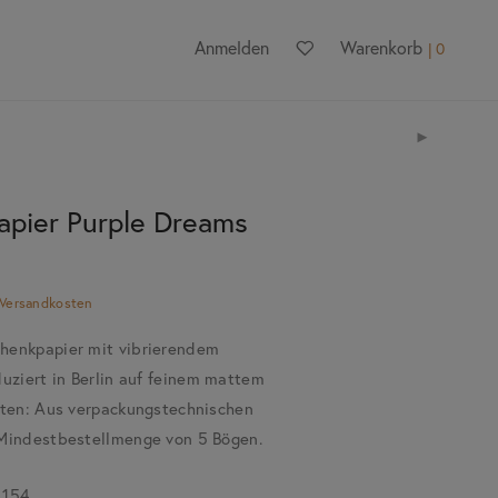
Anmelden
Warenkorb
0
pier Purple Dreams
Versandkosten
henkpapier mit vibrierendem
duziert in Berlin auf feinem mattem
hten: Aus verpackungstechnischen
 Mindestbestellmenge von 5 Bögen.
.154