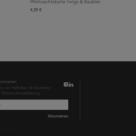
Weihnachtskarte Twigs & Baubles
4,25
€
onnieren
es von Haferkorn & Sauerbrey
er
Datenschutzerklärung.