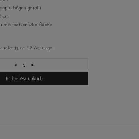
apierbögen gerollt
0 cm
r mit matter Oberfläche
k
sandfertig, ca. 1-3 Werktage.
In den Warenkorb