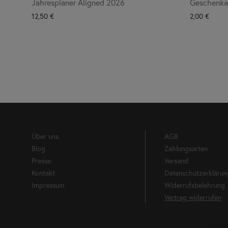
Jahresplaner Aligned 2026
Geschenkan
12,50
€
2,00
€
Über uns
AGB
Blog
Zahlungsarten
Presse
Versand
Kontakt
Datenschutzerklärun
Impressum
Widerrufsbelehrung
Vertrag widerrufen