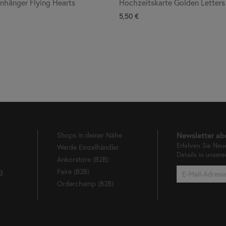
hänger Flying Hearts
Hochzeitskarte Golden Letters
5,50
€
Shops in deiner Nähe
Newsletter ab
Erfahren Sie Neu
Werde Einzelhändler
Details in unser
Ankorstore (B2B)
g
Faire (B2B)
Orderchamp (B2B)