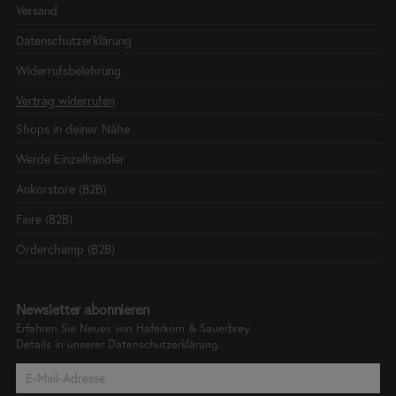
Versand
Datenschutzerklärung
Widerrufsbelehrung
Vertrag widerrufen
Shops in deiner Nähe
Werde Einzelhändler
Ankorstore (B2B)
Faire (B2B)
Orderchamp (B2B)
Newsletter abonnieren
Erfahren Sie Neues von Haferkorn & Sauerbrey
Details in unserer
Datenschutzerklärung.