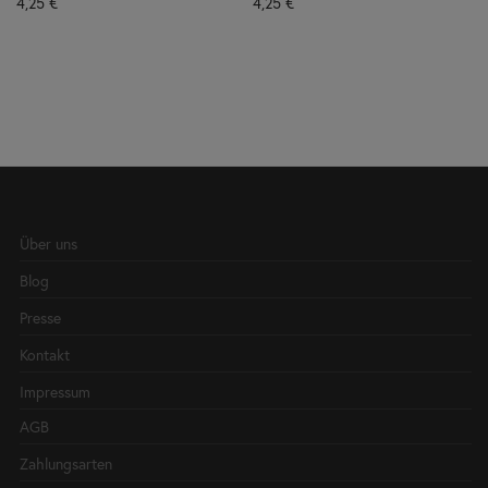
4,25
€
4,25
€
Über uns
Blog
Presse
Kontakt
Impressum
AGB
Zahlungsarten