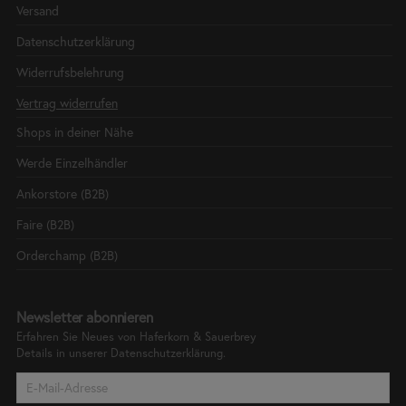
Versand
Datenschutzerklärung
Widerrufsbelehrung
Vertrag widerrufen
Shops in deiner Nähe
Werde Einzelhändler
Ankorstore (B2B)
Faire (B2B)
Orderchamp (B2B)
Newsletter abonnieren
Erfahren Sie Neues von Haferkorn & Sauerbrey
Details in unserer
Datenschutzerklärung.