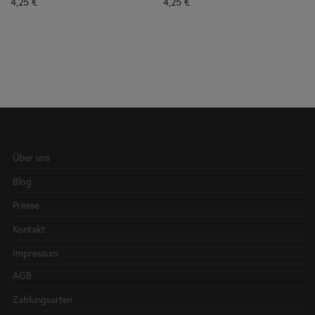
4,25
€
4,25
€
Über uns
Blog
Presse
Kontakt
Impressum
AGB
Zahlungsarten