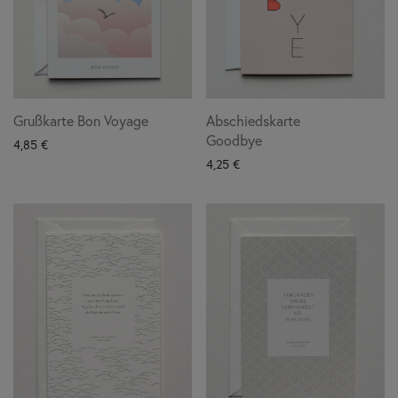
Grußkarte Bon Voyage
Abschiedskarte
Goodbye
4,85
€
4,25
€