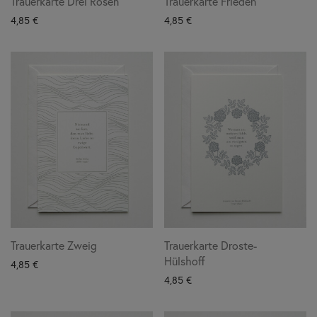
Trauerkarte Drei Rosen
Trauerkarte Frieden
4,85
€
4,85
€
Trauerkarte Zweig
Trauerkarte Droste-
Hülshoff
4,85
€
4,85
€