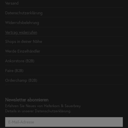
Versand
Datenschutzerklärung
Widerrufsbelehrung
Vertrag widerrufen
Shops in deiner Nähe
Werde Einzelhändler
Ankorstore (B2B)
Faire (B2B)
Orderchamp (B2B)
Newsletter abonnieren
Erfahren Sie Neues von Haferkorn & Sauerbrey
Details in unserer
Datenschutzerklärung.