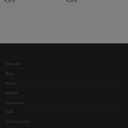
4,25
€
4,25
€
Über uns
Blog
Presse
Kontakt
Impressum
AGB
Zahlungsarten