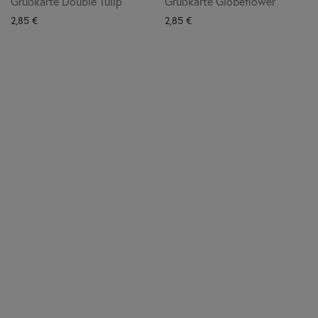
Grußkarte Double Tulip
Grußkarte Globeflower
2,85
€
2,85
€