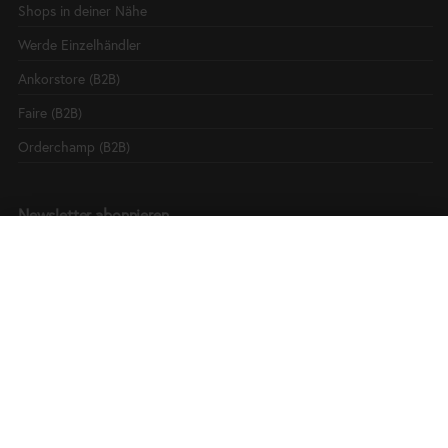
Shops in deiner Nähe
Werde Einzelhändler
Ankorstore (B2B)
Faire (B2B)
Orderchamp (B2B)
Newsletter abonnieren
Erfahren Sie Neues von Haferkorn & Sauerbrey
Details in unserer
Datenschutzerklärung.
Bleiben Sie auf dem
Laufenden!
Abonnieren Sie unseren Newsletter und verpassen
Sie ab sofort keine neuen Produkte, Rabattaktionen
und sonstige Neuigkeiten von
Haferkorn & Sauerbrey.