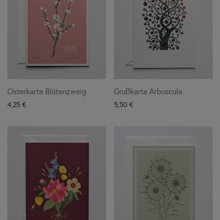
Osterkarte Blütenzweig
Grußkarte Arbuscula
4,25
€
5,50
€